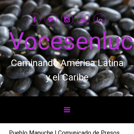
Saltar al contenido principal
Vocesenlu
Caminando América Latina
y el Caribe
Pueblo Mapuche | Comunicado de Presos