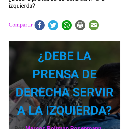
izquierda?
Compartir
¿DEBE LA
PRENSA DE
DERECHA SERVIR
A LA IZQUIERDA?
Por
Marcos Roitman Rosenmann