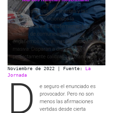
«Para las clases dominantes y las
empresas trasnacionales la
democracia es un eufemismo. Los
medios de comunicación, no nos
engañemos, son armas de destrucción
masiva. Disparan a discreción y tienen
perfectamente calibrado el blanco».
Noviembre de 2022 | Fuente: 
La 
Jornada
D
e seguro el enunciado es
provocador. Pero no son
menos las afirmaciones
vertidas desde cierta