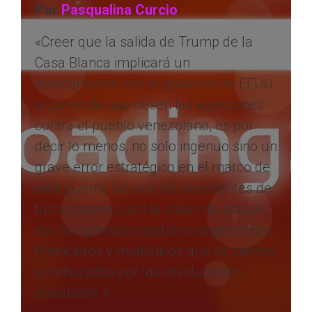
Por
Pasqualina Curcio
«Creer que la salida de Trump de la
Casa Blanca implicará un
acercamiento con el gobierno de EEUU
al punto de que cesen las agresiones
contra el pueblo venezolano, es por
decir lo menos, no solo ingenuo sino un
grave error estratégico en el marco de
esta guerra. No son los presidentes de
turno quienes dan la orden de ataque,
son los grandes capitales corporativos,
financieros y mediáticos que se sienten
amenazados por las revoluciones
socialistas.»