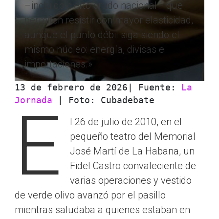
–incluido cierto crudo nacional– que
permiten resistir con mayor elasticidad,
aunque el punto débil siga siendo el
mismo núcleo: energía, divisas e
importaciones.»
13 de febrero de 2026| Fuente: 
La 
Jornada
 | Foto: Cubadebate
E
l 26 de julio de 2010, en el
pequeño teatro del Memorial
José Martí de La Habana, un
Fidel Castro convaleciente de
varias operaciones y vestido
de verde olivo avanzó por el pasillo
mientras saludaba a quienes estaban en