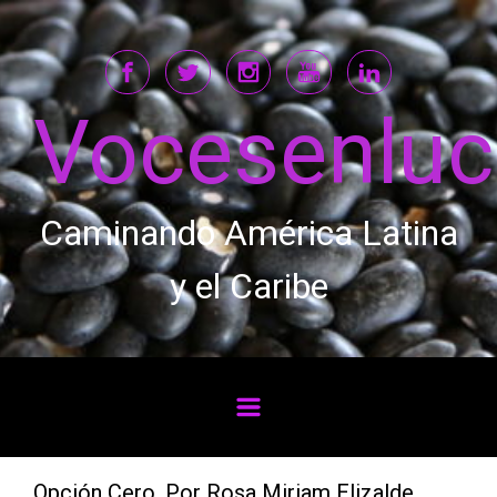
Saltar al contenido principal
Vocesenlu
Caminando América Latina
y el Caribe
Opción Cero. Por Rosa Miriam Elizalde