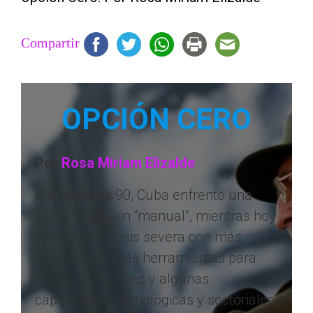
Compartir
OPCIÓN CERO
Por
Rosa Miriam Elizalde
«En los años 90, Cuba enfrentó una
caída súbita sin “manual”, mientras hoy
encara una crisis severa con más
experiencia, más herramientas para
resistir la escasez y algunas
capacidades tecnológicas y sectoriales