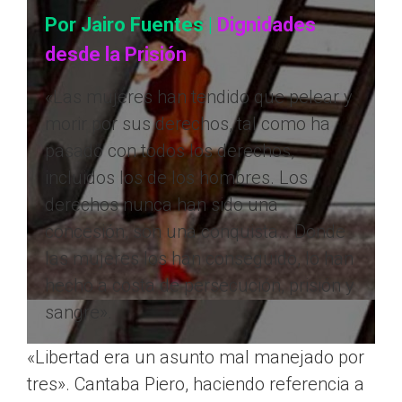
Por Jairo Fuentes
|
Dignidades
desde la Prisión
«Las mujeres han tendido que pelear y
morir por sus derechos, tal como ha
pasado con todos los derechos,
incluidos los de los hombres. Los
derechos nunca han sido una
concesión, son una conquista… Donde
las mujeres los han conseguido, lo han
hecho a costa de persecución, prisión y
sangre».
«Libertad era un asunto mal manejado por
tres». Cantaba Piero, haciendo referencia a