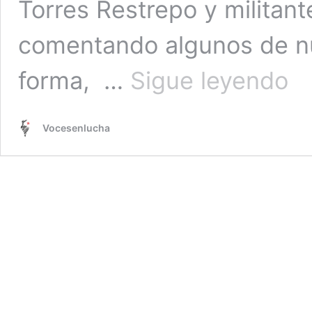
Torres Restrepo y militant
comentando algunos de nu
Dign
forma, …
Sigue leyendo
desd
la
Prisi
Vocesenlucha