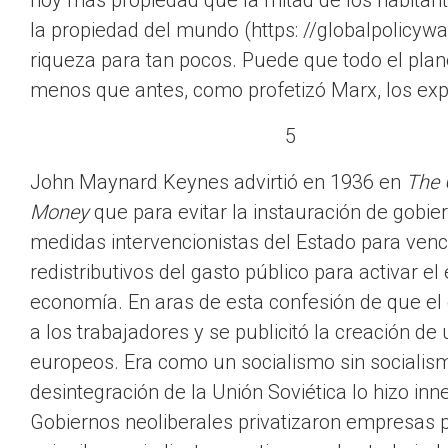
hoy más propiedad que la mitad de los habitant
la propiedad del mundo (https: //globalpolicywa
riqueza para tan pocos. Puede que todo el plan
menos que antes, como profetizó Marx, los exp
5
John Maynard Keynes advirtió en 1936 en
The 
Money
que para evitar la instauración de gobie
medidas intervencionistas del Estado para vence
redistributivos del gasto público para activar e
economía. En aras de esta confesión de que el 
a los trabajadores y se publicitó la creación de
europeos. Era como un socialismo sin socialism
desintegración de la Unión Soviética lo hizo inn
Gobiernos neoliberales privatizaron empresas p