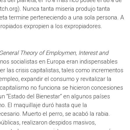
es del planeta; el 10% más rico posee el 88% de
tch.org). Nunca tanta miseria produjo tanta
eta termine perteneciendo a una sola persona. A
ropiados expropien a los expropiadores.
General Theory of Employmen, Interest and
rnos socialistas en Europa eran indispensables
r las crisis capitalistas, tales como incrementos
l empleo, expandir el consumo y revitalizar la
capitalismo no funciona se hicieron concesiones
 un “Estado del Bienestar” en algunos países
o. El maquillaje duró hasta que la
ecesario. Muerto el perro, se acabó la rabia.
úblicas, realizaron despidos masivos,