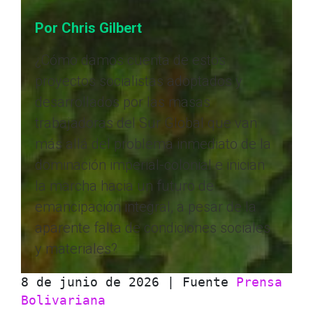
Por Chris Gilbert
¿Cómo damos cuenta de estos
proyectos socialistas adoptados y
desarrollados por las masas
trabajadoras del Sur Global que van
más allá del problema inmediato de la
dominación imperial-colonial e inician
la marcha hacia un futuro de
emancipación integral, a pesar de la
aparente falta de condiciones sociales
y materiales?
8 de junio de 2026 | Fuente 
Prensa 
Bolivariana