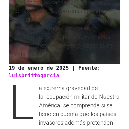
«Así como los capitalistas extranjeros
de las Zonas Económicas Especiales
no están sujetos a las leyes tributarias
ni laborales ni a los tribunales
nacionales, los ocupantes extranjeros
son inmunes a las leyes y juzgados del
país que ocupan.»
19 de enero de 2025 | Fuente: 
luisbrittogarcia
L
a extrema gravedad de
la ocupación militar de Nuestra
América se comprende si se
tiene en cuenta que los países
invasores además pretenden