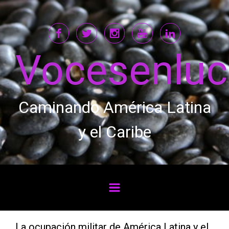
Saltar al contenido principal
Vocesenlu
Caminando América Latina
y el Caribe
La ocupación militar de América Latina y el