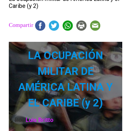
Caribe (y 2)
Compartir
LA OCUPACIÓN
MILITAR DE
AMÉRICA LATINA Y
EL CARIBE (y 2)
Por
Luis Britto