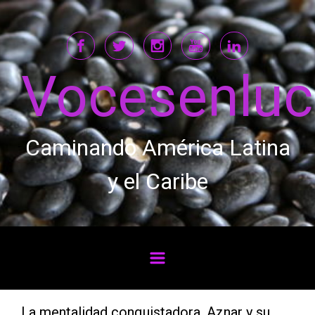
Saltar al contenido principal
Vocesenlu
Caminando América Latina
y el Caribe
La mentalidad conquistadora, Aznar y su