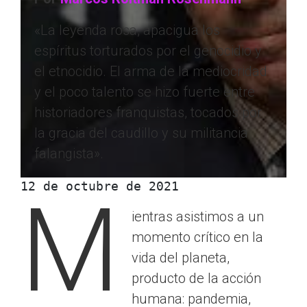
«La leyenda rosa, apacigua los
espíritus torturados por el genocidio y
el etnocidio. El arma de la mediocridad
y el poco talento se hizo fuerte entre
historiadores franquistas, tocados por
la gracia del caudillo y su militancia
falangista».
12 de octubre de 2021 
M
ientras asistimos a un
momento crítico en la
vida del planeta,
producto de la acción
humana: pandemia,