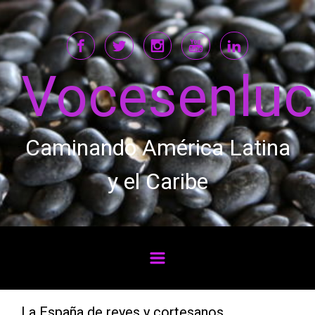
Saltar al contenido principal
Vocesenlu
Caminando América Latina
y el Caribe
La España de reyes y cortesanos