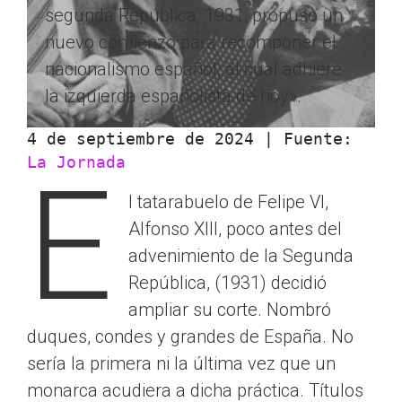
segunda República, 1931, propuso un
nuevo comienzo para recomponer el
nacionalismo español, al cual adhiere
la izquierda españolista de hoy».
4 de septiembre de 2024 | Fuente: 
La Jornada
E
l tatarabuelo de Felipe VI,
Alfonso XIII, poco antes del
advenimiento de la Segunda
República, (1931) decidió
ampliar su corte. Nombró
duques, condes y grandes de España. No
sería la primera ni la última vez que un
monarca acudiera a dicha práctica. Títulos