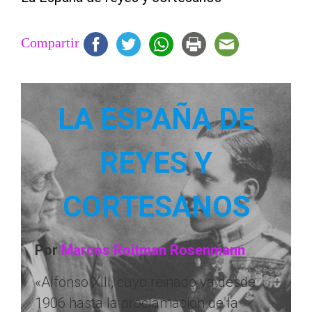
Compartir
LA ESPAÑA DE
REYES Y
CORTESANOS
Por
Marcos Roitman Rosenmann
«Alfonso XIII, cuyo reinado va desde
1906 hasta la proclamación de la