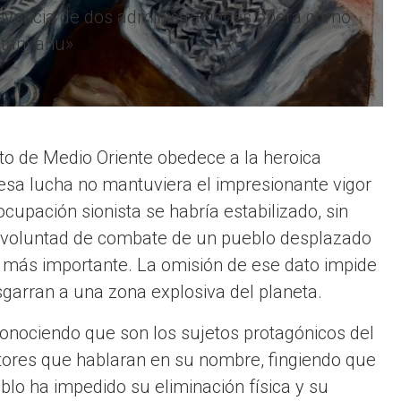
ivencia de dos administraciones opera como
etanyahu»
cto de Medio Oriente obedece a la heroica
i esa lucha no mantuviera el impresionante vigor
cupación sionista se habría estabilizado, sin
a voluntad de combate de un pueblo desplazado
co más importante. La omisión de ese dato impide
esgarran a una zona explosiva del planeta.
conociendo que son los sujetos protagónicos del
ocutores que hablaran en su nombre, fingiendo que
eblo ha impedido su eliminación física y su