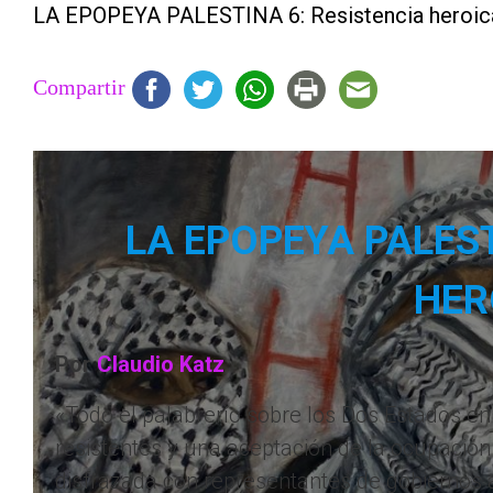
LA EPOPEYA PALESTINA 6: Resistencia heroic
Compartir
LA EPOPEYA PALEST
HER
Por
Claudio Katz
«Todo el palabrerío sobre los Dos Estados e
resistentes y una aceptación de la ocupación 
disfrazada con representantes de gobiernos á