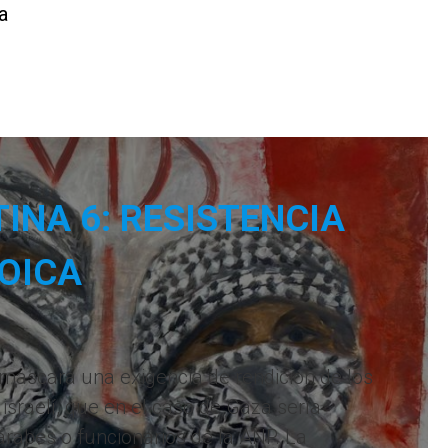
a
INA 6: RESISTENCIA
OICA
nmascara una exigencia de rendición de los
israelí, que en el caso de Gaza sería
rabes o funcionarios de la ANP. La