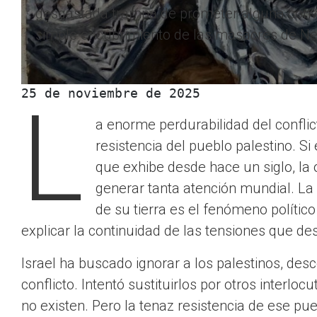
desgastada trampa de prometer alguna conv
simple encubrimiento de las masacres de N
25 de noviembre de 2025
L
a enorme perdurabilidad del confli
resistencia del pueblo palestino. S
que exhibe desde hace un siglo, la o
generar tanta atención mundial. L
de su tierra es el fenómeno políti
explicar la continuidad de las tensiones que d
Israel ha buscado ignorar a los palestinos, des
conflicto. Intentó sustituirlos por otros interl
no existen. Pero la tenaz resistencia de ese pu