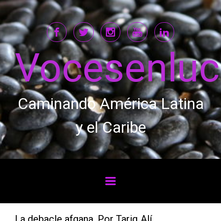
Saltar al contenido principal
Vocesenlu
Caminando América Latina
y el Caribe
La debacle afgana. Por Tariq Alí