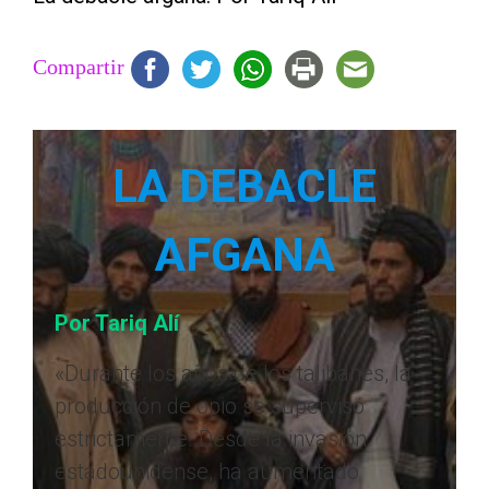
Compartir
LA DEBACLE
AFGANA
Por Tariq Alí
«Durante los años de los talibanes, la
producción de opio se supervisó
estrictamente. Desde la invasión
estadounidense, ha aumentado