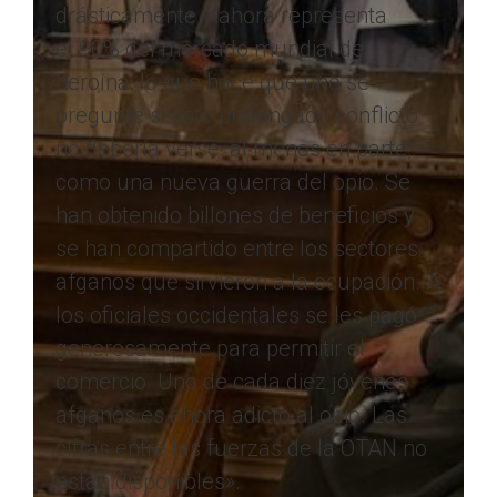
drásticamente y ahora representa
el 90% del mercado mundial de
heroína, lo que hace que uno se
pregunte si este prolongado conflicto
no debería verse, al menos en parte,
como una nueva guerra del opio. Se
han obtenido billones de beneficios y
se han compartido entre los sectores
afganos que sirvieron a la ocupación. A
los oficiales occidentales se les pagó
generosamente para permitir el
comercio. Uno de cada diez jóvenes
afganos es ahora adicto al opio. Las
cifras entre las fuerzas de la OTAN no
están disponibles».