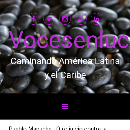
Saltar al contenido principal
Vocesenlu
Caminando América Latina
y el Caribe
Pueblo Mapuche | Otro juicio contra la