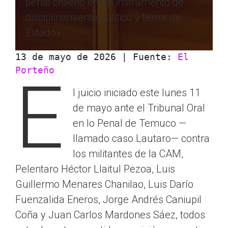
penal chileno en un instrumento de
disciplinamiento político y terror de
Estado»
13 de mayo de 2026 | Fuente: 
El 
Porteño
E
l juicio iniciado este lunes 11
de mayo ante el Tribunal Oral
en lo Penal de Temuco —
llamado caso Lautaro— contra
los militantes de la CAM,
Pelentaro Héctor Llaitul Pezoa, Luis
Guillermo Menares Chanilao, Luis Darío
Fuenzalida Eneros, Jorge Andrés Caniupil
Coña y Juan Carlos Mardones Sáez, todos