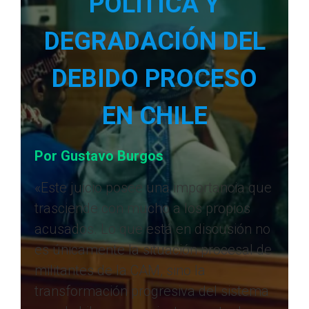
POLÍTICA Y
DEGRADACIÓN DEL
DEBIDO PROCESO
EN CHILE
Por Gustavo Burgos
«Este juicio posee una importancia que
trasciende con mucho a los propios
acusados. Lo que está en discusión no
es únicamente la situación procesal de
militantes de la CAM, sino la
transformación progresiva del sistema