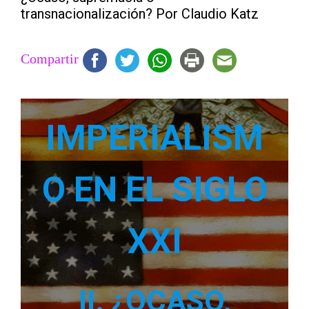
transnacionalización? Por Claudio Katz
Compartir
IMPERIALISM
O EN EL SIGLO
XXI
II.
¿OCASO,