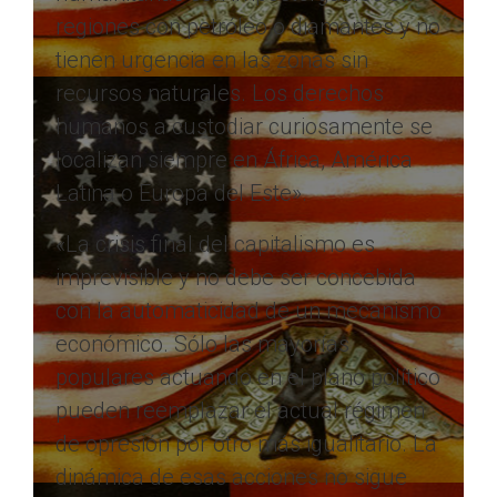
regiones con petróleo o diamantes y no
tienen urgencia en las zonas sin
recursos naturales. Los derechos
humanos a custodiar curiosamente se
localizan siempre en África, América
Latina o Europa del Este».
«La crisis final del capitalismo es
imprevisible y no debe ser concebida
con la automaticidad de un mecanismo
económico. Sólo las mayorías
populares actuando en el plano político
pueden reemplazar el actual régimen
de opresión por otro más igualitario. La
dinámica de esas acciones no sigue