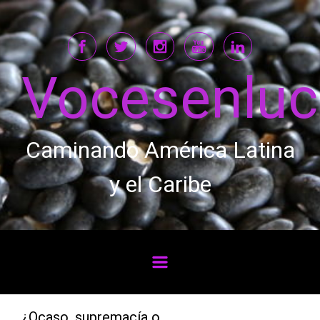
Saltar al contenido principal
Vocesenlu
Caminando América Latina
y el Caribe
¿Ocaso, supremacía o