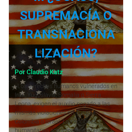
SUPREMACÍA O
TRANSNACIONA
LIZACIÓN?
Por Claudio Katz
«Los derechos humanos vulnerados en
Irak, Yugoslavia, Somalia o Sierra
Leona, exigen el auxilio negado a las
mismas violaciones en Turquía,
Colombia o Israel. Las acciones
humanitarias son impostergables en