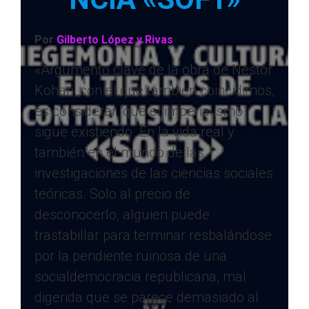
Por
Gilberto López y Rivas
«Argumento clave de la obra de Nestor
Kohan, con el que también coincidimos,
es considerar “que el imperialismo
sigue existiendo. En la vida real y
también en el mundo de las
investigaciones de las ciencias sociales
teóricas. Solo al precio de
desconocerlo, alguien puede
trastabillar para terminar resbalándose
por la pendiente ruinosa de una
socialdemocracia republicana, mal
digerida que se parece demasiado al