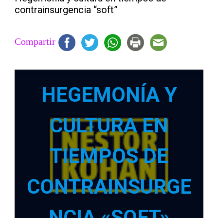
contrainsurgencia “soft”
Compartir
HEGEMONÍA Y
CULTURA EN
TIEMPOS DE
CONTRAINSURGE
NCIA «SOFT»