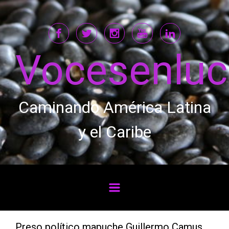
Saltar al contenido principal
Vocesenlu
Caminando América Latina
y el Caribe
Preso político mapuche Guillermo Camus