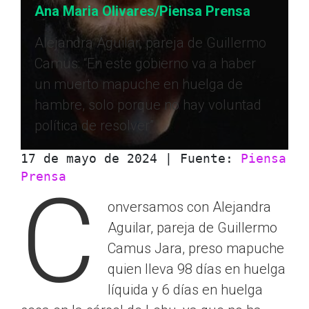
Ana Maria Olivares/Piensa Prensa
Alejandra Aguilar, pareja de Guillermo
Camus: “En este gobierno va a haber
un muerto mapuche en huelga de
hambre, solo porque no hay voluntad
política de resolver”
17 de mayo de 2024 | Fuente: 
Piensa 
Prensa
C
onversamos con Alejandra
Aguilar, pareja de Guillermo
Camus Jara, preso mapuche
quien lleva 98 días en huelga
líquida y 6 días en huelga