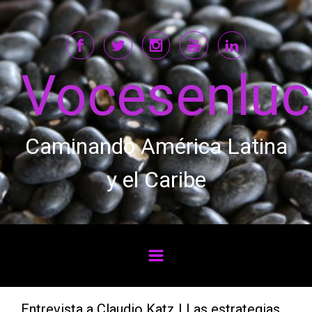
Saltar al contenido principal
Vocesenlu
Caminando América Latina
y el Caribe
Entrevista a Claudio Katz | Las estrategias