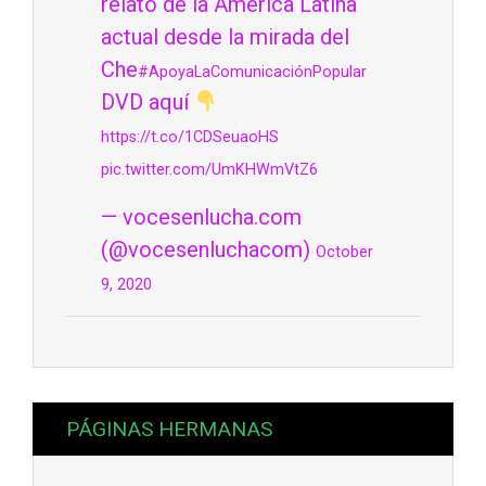
relato de la América Latina
actual desde la mirada del
Che
#ApoyaLaComunicaciónPopular
DVD aquí
https://t.co/1CDSeuaoHS
pic.twitter.com/UmKHWmVtZ6
— vocesenlucha.com
(@vocesenluchacom)
October
9, 2020
PÁGINAS HERMANAS