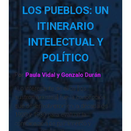
LOS PUEBLOS: UN
ITINERARIO
INTELECTUAL Y
POLÍTICO
P
or
Paula Vidal y Gonzalo Durán
«Lo interesante de ellos [los
austromarxistas] fue la concepción
que desenvolvieron en la década de
1920 y 1930 para evaluar la
combinación de parlamento y