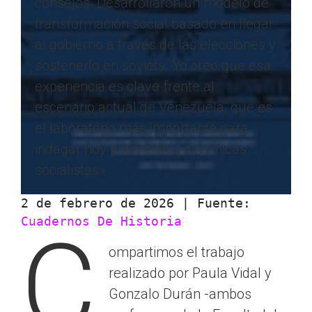
consejos. Desarrollaron un modelo de
transformación social basado en llegar
al gobierno a través de las elecciones y
sostenerlo en soviets. Yo creo que esa
experiencia es clave frente al
escenario actual de Venezuela, que es
el laboratorio más importante para
indagar hoy potenciales dinámicas
socialistas»
2 de febrero de 2026 | Fuente: 
Cuadernos De Historia
C
ompartimos el trabajo
realizado por Paula Vidal y
Gonzalo Durán -ambos