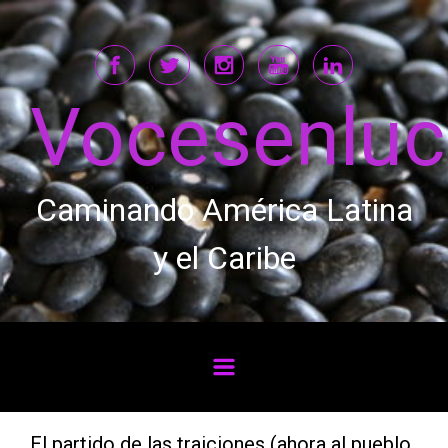
Saltar al contenido principal
Vocesenlu
Caminando América Latina
y el Caribe
El partido de las traiciones (ahora al pueblo