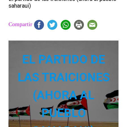
saharaui)
Compartir
EL PARTIDO DE
LAS TRAICIONES
(AHORA AL
PUEBLO