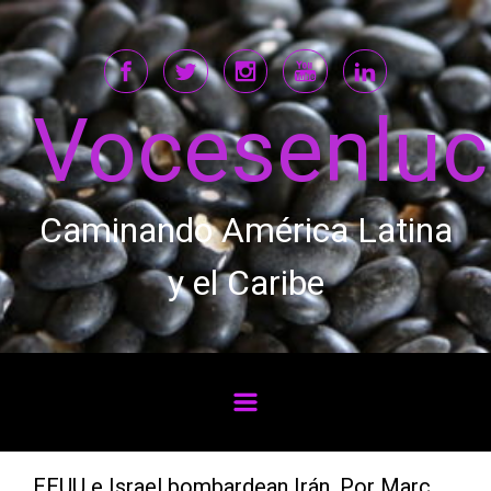
Saltar al contenido principal
Vocesenlu
Caminando América Latina
y el Caribe
EEUU e Israel bombardean Irán. Por Marc