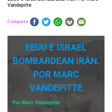
Vandepitte
Compartir
EEUU E ISRAEL
BOMBARDEAN IRÁN.
POR MARC
VANDEPITTE
Por Marc Vandepitte