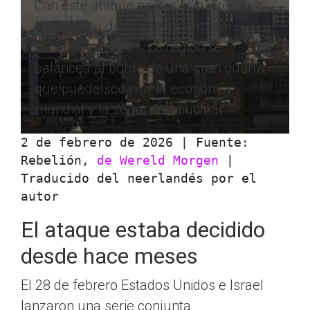
Con este ataque contra Irán, Trump y
Netanyahu dan un salto temerario
hacia la escalada. La región se
balancea al borde de una gran guerra
que puede socavar la economía
mundial y la seguridad nuclear
2 de febrero de 2026 | Fuente: 
Rebelión, 
de Wereld Morgen
 | 
Traducido del neerlandés por el 
autor
El ataque estaba decidido
desde hace meses
El 28 de febrero Estados Unidos e Israel
lanzaron una serie conjunta