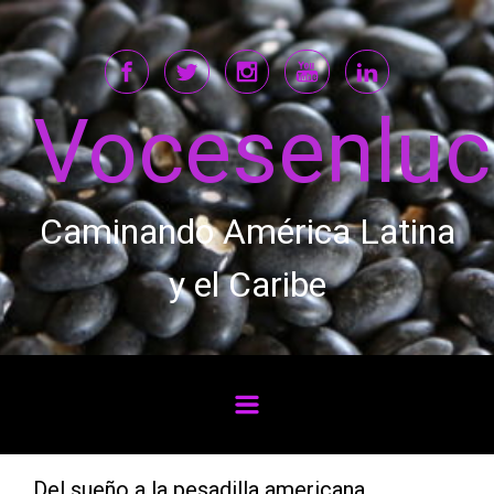
Saltar al contenido principal
Vocesenlu
Caminando América Latina
y el Caribe
Del sueño a la pesadilla americana