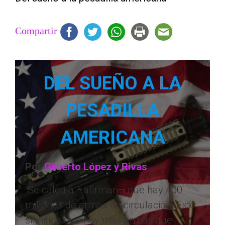
Compartir
DEL SUEÑO A LA
PESADILLA
AMERICANA
Por
Gilberto López y Rivas
“Se calcula –afirman– que hay 400
millones de armas en circulación. Esto
significa que hay más armas que