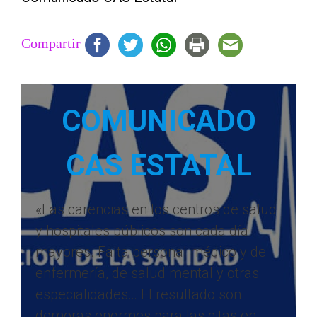
Compartir
COMUNICADO
CAS ESTATAL
«Las carencias en los centros de salud
y hospitales públicos son cada día
mayores. Falta personal médico y de
enfermería, de salud mental y otras
especialidades… El resultado son
demoras enormes para las citas en