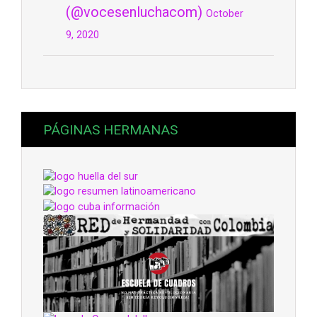
(@vocesenluchacom)
October
9, 2020
PÁGINAS HERMANAS