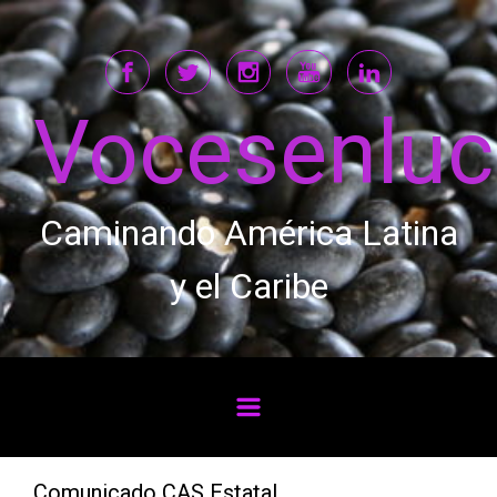
Saltar al contenido principal
Vocesenlu
Caminando América Latina
y el Caribe
Comunicado CAS Estatal