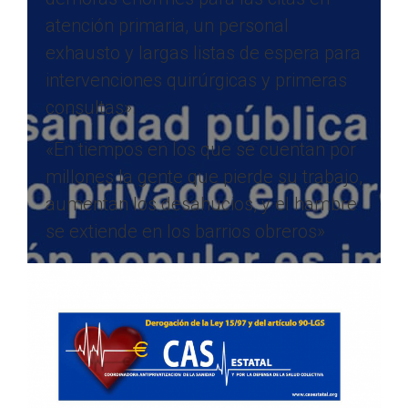
atención primaria, un personal
exhausto y largas listas de espera para
intervenciones quirúrgicas y primeras
consultas».
«En tiempos en los que se cuentan por
millones la gente que pierde su trabajo,
aumentan los desahucios, y el hambre
se extiende en los barrios obreros»