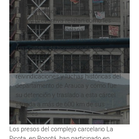
Dos líderes sociales colombianos en
prisión preventiva relatan cómo les
afecta la crisis carcelaria por la
pandemia del coronavirus. Desde las
frias celdas de hormigón de un
pabellón de máxima seguridad en
Bogotá, hacen un repaso de las
reivindicaciones y luchas históricas del
departamento de Arauca y cómo fue
su detención y traslado a esta cárcel
situada a más de 600 km de sus
hogares.
Los presos del complejo carcelario La
Picota, en Bogotá, han participado en