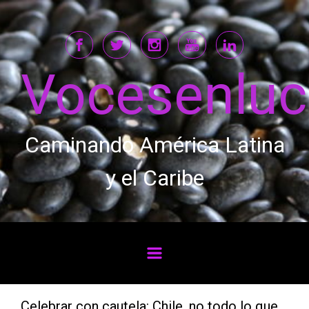
Saltar al contenido principal
Vocesenlu
Caminando América Latina
y el Caribe
Celebrar con cautela: Chile, no todo lo que