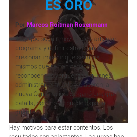
ES ORO
Por
Marcos Roitman Rosenmann
“Hay que seguir movilizados, articular
programa y definir estrategias,
presionar, impedir que sean los
mismos que se han negado a
reconocer sus vergüenzas, quienes
administren el triunfo y elaboren la
nueva Constitución. Se ganó una gran
batalla, pero no se puede bajar la
guardia”.
Hay motivos para estar contentos. Los
resultados son aplastantes. Las urnas han