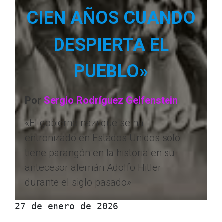
CIEN AÑOS CUANDO
DESPIERTA EL
PUEBLO»
Por
Sergio Rodríguez Gelfenstein
«El gobierno nazi que se ha
entronizado en Estados Unidos solo
tiene parangón en la historia en su
antecesor alemán Adolfo Hitler
durante el siglo pasado»
27 de enero de 2026 