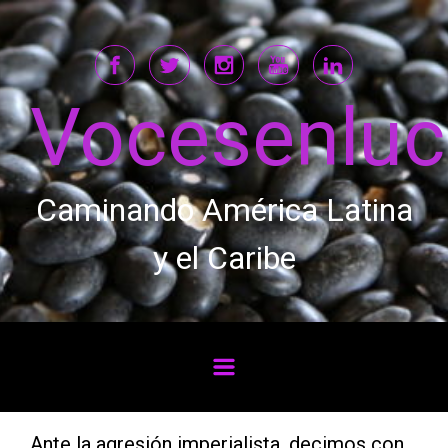
Saltar al contenido principal
Vocesenlu
Caminando América Latina
y el Caribe
Ante la agresión imperialista, decimos con