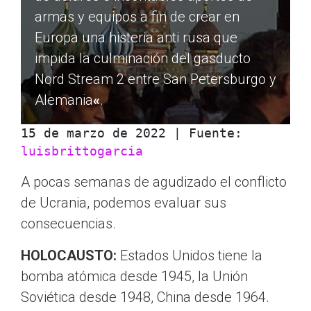
armas y equipos a fin de crear en
Europa una histeria anti rusa que
impida la culminación del gasducto
Nord Stream 2 entre San Petersburgo y
Alemania
«
.
15 de marzo de 2022 | Fuente: 
luisbrittogarcia
A pocas semanas de agudizado el conflicto
de Ucrania, podemos evaluar sus
consecuencias.
HOLOCAUSTO:
Estados Unidos tiene la
bomba atómica desde 1945, la Unión
Soviética desde 1948, China desde 1964.