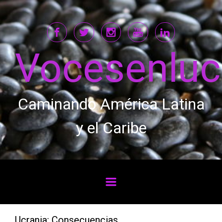
Saltar al contenido principal
Vocesenlu
Caminando América Latina
y el Caribe
Ucrania: Consecuencias