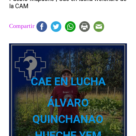
la CAM
Compartir
CAE EN LUCHA
ÁLVARO
QUINCHANAO
HUECHE YEM