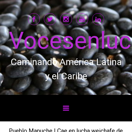
Saltar al contenido principal
Vocesenlu
Caminando América Latina
y el Caribe
Pueblo Mapuche | Cae en lucha weichafe de