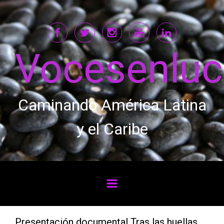
Saltar al contenido principal
Vocesenlu
Caminando América Latina
y el Caribe
Presentación documental Tras las huellas