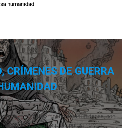
lesa humanidad
O, CRÍMENES DE GUERRA
 HUMANIDAD
 corazón mismo del imperio estadunidense, con
ifestó el apoyo al pueblo palestino y el