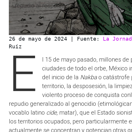
repudio al respaldo incondicional al Estado s
26 de mayo de 2024 | Fuente: 
La Jornad
Ruíz
E
l 15 de mayo pasado, millones de 
ciudades de todo el orbe, México 
del inicio de la
Nakba
o catástrofe 
territorio, la desposesión, la limp
violento proceso de conquista conl
repudio generalizado al genocidio (etimológica
vocablo latino
cide,
matar), que el Estado sionis
los territorios ocupados, pero particularmente 
actualmente se concentran y potencian otras gr