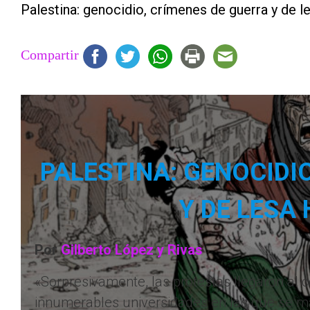
Palestina: genocidio, crímenes de guerra y de 
Compartir
PALESTINA: GENOCIDI
Y DE LESA
Por
Gilberto López y Rivas
«Sorpresivamente, las protestas llegaron al
innumerables universidades en las que se man