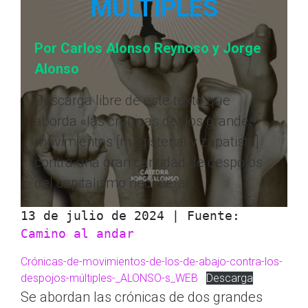
MÚLTIPLES
Por Carlos Alonso Reynoso y Jorge
Alonso
Descarga libre de este texto que
aborda «las crónicas de dos grandes
movimientos [magisterial y zapatista]
contra una gran cantidad de despojos
del capitalismo neoliberal».
13 de julio de 2024 | Fuente: 
Camino al andar
Crónicas-de-movimientos-de-los-de-abajo-contra-los-
despojos-múltiples-_ALONSO-s_WEB
Descarga
Se abordan las crónicas de dos grandes