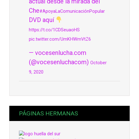
actual desde la mirada del
Che
#ApoyaLaComunicaciónPopular
DVD aquí
https://t.co/1CDSeuaoHS
pic.twitter.com/UmKHWmVtZ6
— vocesenlucha.com
(@vocesenluchacom)
October
9, 2020
PÁGINAS HERMANAS