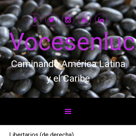
Saltar al contenido principal
Vocesenlu
Caminando América Latina
y el Caribe
Libertarios (de derecha)