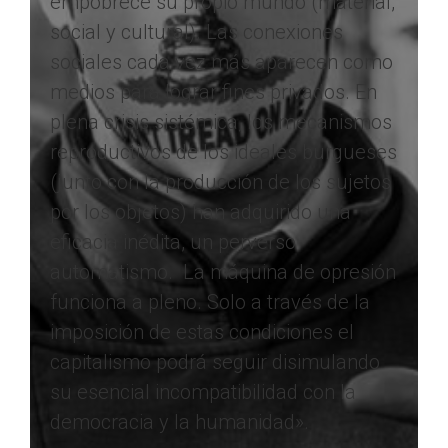
empobrece su propio mundo (material,
social y cultural). Las conexiones
sociales cada vez más aparecen como
medios para lograr fines privados. En
plena crisis sistémica, los mecanismos
reproductivos de los ideales burgueses
(junto con la producción de los sujetos
por los objetos) han adquirido una
eficacia inédita, un perverso
automatismo. La máquina de opresión
funciona a pleno. Solo a través de la
imposición de estas condiciones el
capitalismo podrá seguir disimulando
su esencial incompatibilidad con la
democracia y la humanidad».