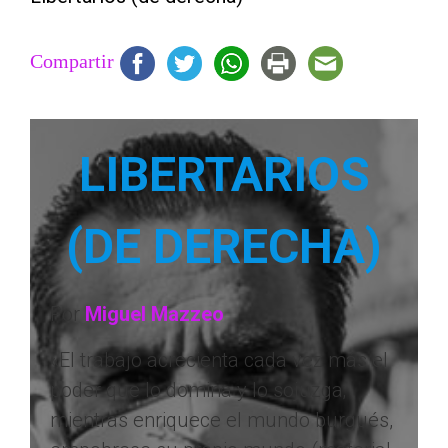
Compartir
LIBERTARIOS
(DE DERECHA)
Por
Miguel Mazzeo
«El trabajo acrecienta cada vez más el
poder que lo domina y lo sojuzga;
mientras enriquece el mundo burgués,