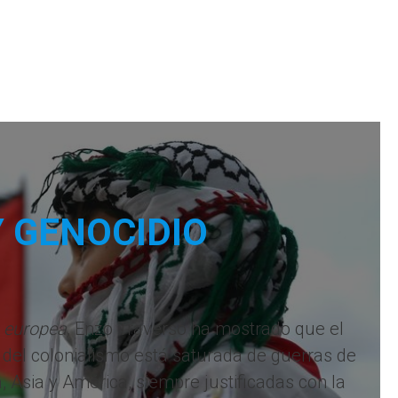
 GENOCIDIO
a europea,
Enzo Traverso ha mostrado que el
a del colonialismo está saturada de guerras de
, Asia y América, siempre justificadas con la