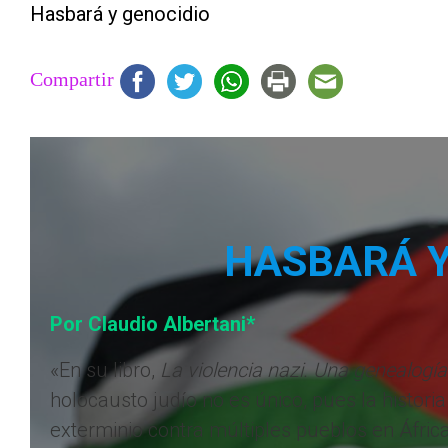
Hasbará y genocidio
Compartir
HASBARÁ Y
Por Claudio Albertani*
«En su libro,
La violencia nazi. Una genealogí
holocausto judío no es único, pues la histori
exterminio contra múltiples pueblos en África