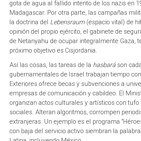
gota de agua al fallido intento de los nazis en 
Madagascar. Por otra parte, las campañas milit
la doctrina del
Lebensraum
(espacio vital) de h
opinión del propio ejército, el gabinete de seguri
de Netanyahu de ocupar integralmente Gaza, terr
próximo objetivo es Cisjordania.
Así las cosas, las tareas de la
hasbará
son cada
gubernamentales de Israel trabajan tiempo comp
Exteriores ofrece becas y subvenciones a unive
empresas de comunicación y cabildeo. El Minist
organizan actos culturales y artísticos con tu
sociales. Alteran algoritmos, corrompen periodi
extranjeras. Un ejemplo es el programa “Héroes p
con baja del servicio activo siembran la palabr
Latina, incluyendo México.