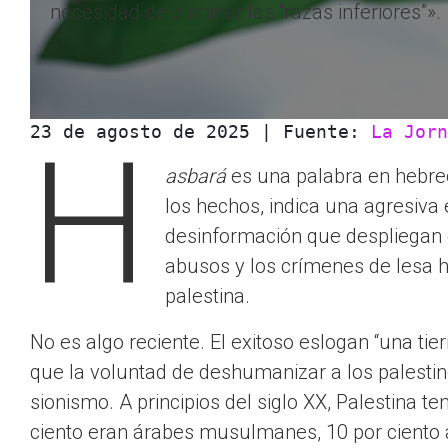
necesidad de eliminar las “razas inferiores”».
23 de agosto de 2025 | Fuente: 
La Jorn
H
asbará
es una palabra en hebreo
los hechos, indica una agresiva
desinformación que despliegan el
abusos y los crímenes de lesa 
palestina.
No es algo reciente. El exitoso eslogan “una tier
que la voluntad de deshumanizar a los palesti
sionismo. A principios del siglo XX, Palestina t
ciento eran árabes musulmanes, 10 por ciento ár