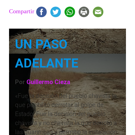
Compartir
UN PASO
ADELANTE
Por
Guillermo Cieza
«Fue la decisión del pueblo chavista la
que posibilitó derrotar al golpe de
Estado. Fue la decisión del pueblo
chavista y no chavista la que derrotó a
las guarimbas y permitió la instalación