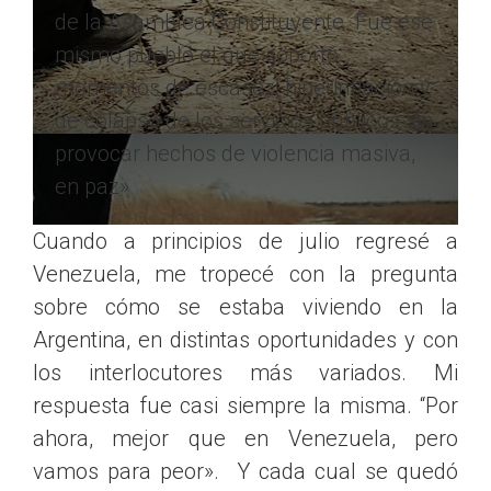
de la Asamblea Constituyente. Fue ese
mismo pueblo el que soportó
momentos de escasez, hiperinflación y
de colapso de los servicios públicos sin
provocar hechos de violencia masiva,
en paz»
Cuando a principios de julio regresé a
Venezuela, me tropecé con la pregunta
sobre cómo se estaba viviendo en la
Argentina, en distintas oportunidades y con
los interlocutores más variados. Mi
respuesta fue casi siempre la misma. “Por
ahora, mejor que en Venezuela, pero
vamos para peor». Y cada cual se quedó