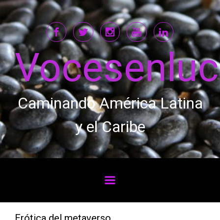
Saltar al contenido principal
Vocesenlu
Caminando América Latina
y el Caribe
Erótica del metaverso