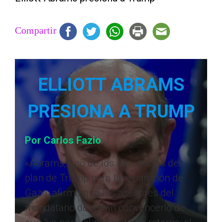
Compartir
ELLIOTT ABRAMS
PRESIONA A TRUMP
Por Carlos Fazio
«Abrams, uno de los arquitectos del
plan de Trump para la repartición de
Gaza, afirma que los asesores del
mandatario deberían convencerlo de