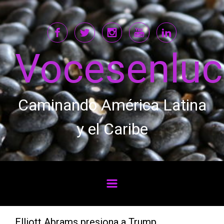
Saltar al contenido principal
Vocesenlu
Caminando América Latina
y el Caribe
Elliott Abrams presiona a Trump