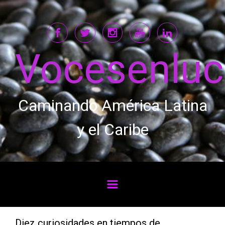
Saltar al contenido principal
Vocesenlu
Caminando América Latina
y el Caribe
Diez curiosidades en tiempos de