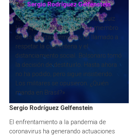
Por
Sergio Rodríguez Gelfenstein
«El ministro de salud [brasileño], Luiz
Henrique Mandetta, que fue miembro
de las fuerzas armadas, ha llamado a
respetar la cuarentena y el
distanciamiento social. Bolsonaro tomó
la decisión de destituirlo. Hasta ahora
no ha podido, pero sigue insistiendo.
Los militares se opusieron. ¿Quién
manda en Brasil?»
Sergio Rodríguez Gelfenstein
El enfrentamiento a la pandemia de
coronavirus ha generando actuaciones