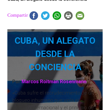
Compartir
CUBA, UN ALEGATO
DESDE LA
CONCIENCIA
Por
Marcos Roitman Rosenmann
«Cuba sufre el recrudecimiento de un
bloqueo inhumano que viola el
derecho internacional y el principio de