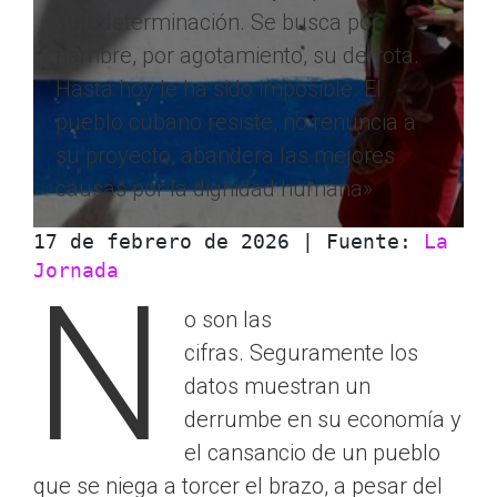
autodeterminación. Se busca por
hambre, por agotamiento, su derrota.
Hasta hoy le ha sido imposible. El
pueblo cubano resiste, no renuncia a
su proyecto, abandera las mejores
causas por la dignidad humana»
17 de febrero de 2026 | Fuente: 
La 
Jornada
N
o son las
cifras. Seguramente los
datos muestran un
derrumbe en su economía y
el cansancio de un pueblo
que se niega a torcer el brazo, a pesar del