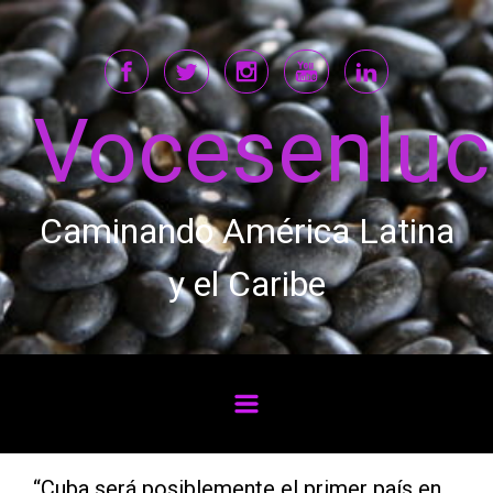
Saltar al contenido principal
Vocesenlu
Caminando América Latina
y el Caribe
“Cuba será posiblemente el primer país en