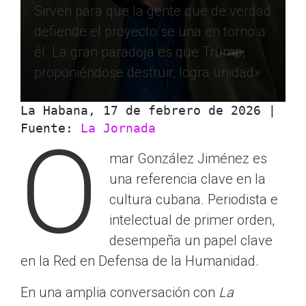
Sirven para que la gente que de verdad
defiende el proyecto se una en torno a
él. La gran paradoja es que Trump,
proponiéndose destruir, logra unidad»
La Habana, 17 de febrero de 2026 | 
Fuente: 
La Jornada
O
mar González Jiménez es
una referencia clave en la
cultura cubana. Periodista e
intelectual de primer orden,
desempeña un papel clave
en la Red en Defensa de la Humanidad.
En una amplia conversación con
La