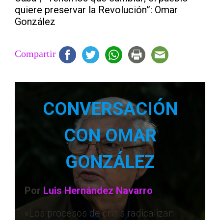
quiere preservar la Revolución”: Omar
González
Compartir
CONVERSACIÓN
CON OMAR
GONZÁLEZ
Por
Luis Hernández Navarro
«Los procesos de crisis radicalizan.