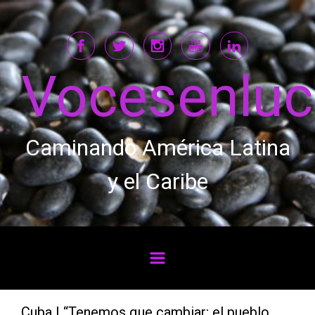
Saltar al contenido principal
Vocesenlu
Caminando América Latina
y el Caribe
Cuba | “Tenemos que cambiar; el pueblo