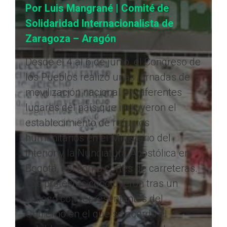
Por Luis Mangrané | Comité de
Solidaridad Internacionalista de
Zaragoza – Aragón
Desde el 4 al 6 de junio, el Congreso de
los Pueblos realizó unas jornadas de
movilización nacional en diferentes
lugares del país que incluyeron el
establecimiento de refugios
humanitarios en el Ministerio del
Interior y la Nunciatura Apostólica en
Bogotá, así como cortes de carreteras.
Las protestas concluyeron tras un
diálogo con representantes del
Gobierno en el que se acordó el