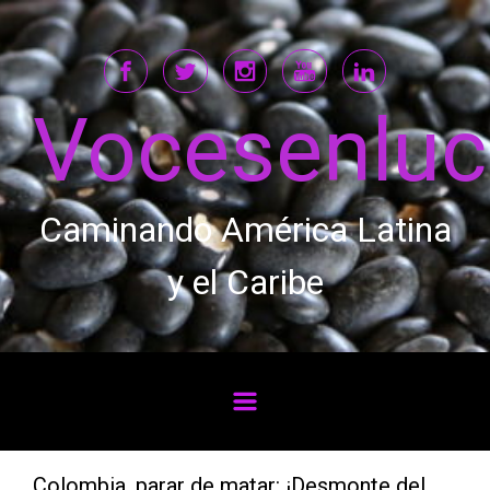
Saltar al contenido principal
Vocesenlu
Caminando América Latina
y el Caribe
Colombia, parar de matar: ¡Desmonte del