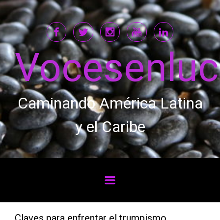
Saltar al contenido principal
Vocesenlu
Caminando América Latina
y el Caribe
Claves para enfrentar el trumpismo