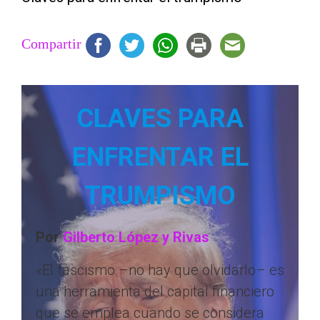
Compartir
CLAVES PARA
ENFRENTAR EL
TRUMPISMO
Por
Gilberto López y Rivas
«El fascismo –no hay que olvidarlo– es
una herramienta del capital financiero
que se emplea cuando se considera