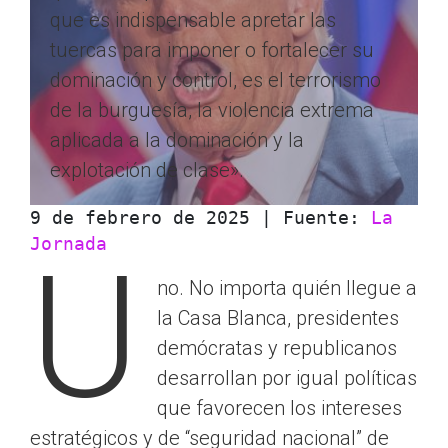
que es indispensable apretar las
tuercas para imponer o fortalecer su
dominación y control, es el terrorismo
de la burguesía, la violencia extrema
aplicada a la dominación y la
explotación de clase».
9 de febrero de 2025 | Fuente: 
La 
Jornada
U
no. No importa quién llegue a
la Casa Blanca, presidentes
demócratas y republicanos
desarrollan por igual políticas
que favorecen los intereses
estratégicos y de “seguridad nacional” de