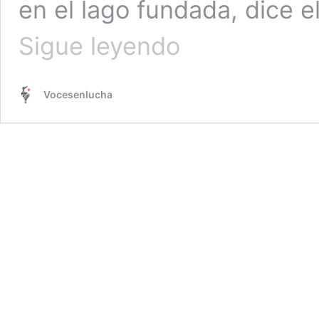
en el lago fundada, dice 
Tenochtitlan.
Sigue leyendo
Por
Pedro
Salmerón
Vocesenlucha
Sanginés