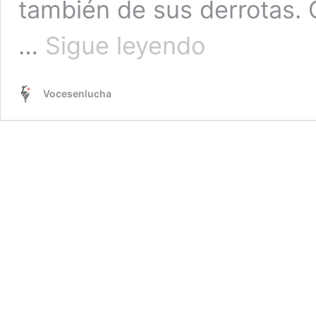
también de sus derrotas.
Si
…
Sigue leyendo
vienes
a
visitarme.
Vocesenlucha
Por
Jairo
Fuentes