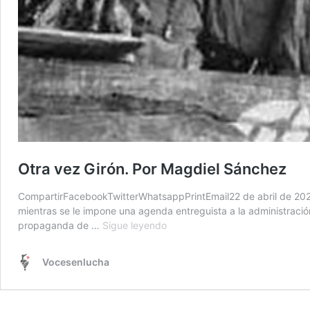
Otra vez Girón. Por Magdiel Sánchez
CompartirFacebookTwitterWhatsappPrintEmail22 de abril de 2026
mientras se le impone una agenda entreguista a la administració
Otra
propaganda de …
Sigue leyendo
vez
Girón.
Vocesenlucha
Por
Magdiel
Sánchez