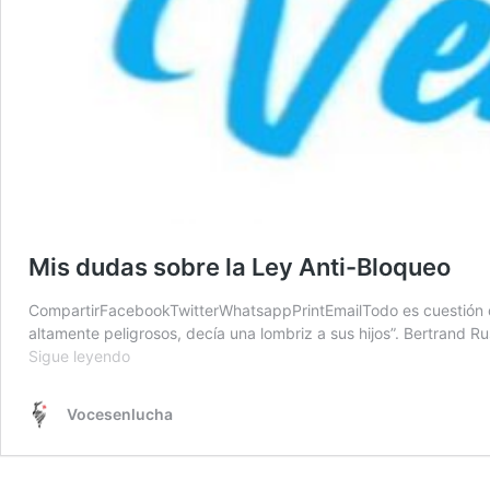
Mis dudas sobre la Ley Anti-Bloqueo
CompartirFacebookTwitterWhatsappPrintEmailTodo es cuestión de p
altamente peligrosos, decía una lombriz a sus hijos”. Bertrand R
Mis
Sigue leyendo
dudas
sobre
Vocesenlucha
la
Ley
Anti-