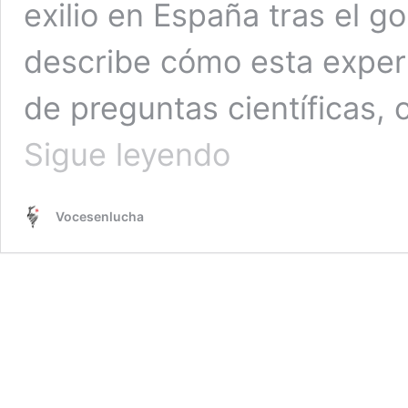
exilio en España tras el 
describe cómo esta exper
de preguntas científicas, 
«Los
Sigue leyendo
números
no
piensan.
Vocesenlucha
No
hay
inteligencia
artificial»
|
Entrevista
a
Marcos
Roitman