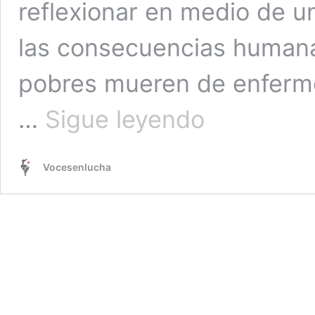
reflexionar en medio de un
las consecuencias humana
pobres mueren de enferm
Las
…
Sigue leyendo
pandemias
que
no
Vocesenlucha
se
combaten
en
América
Latina