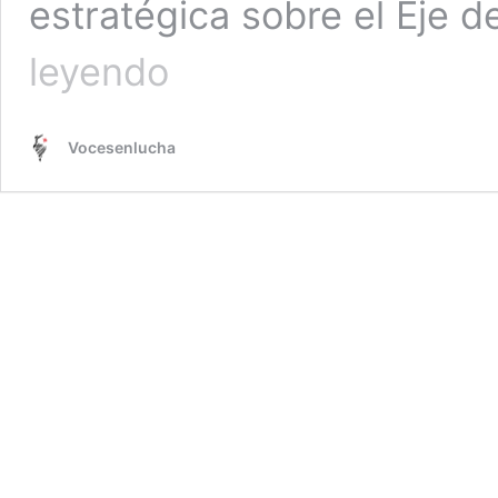
estratégica sobre el Eje d
La
leyendo
caída
de
Siria.
Vocesenlucha
Por
Ángel
García