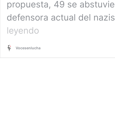
propuesta, 49 se abstuvie
defensora actual del naz
Estados
leyendo
Unidos
y
el
Vocesenlucha
nazismo
|
Vladimir
Acosta