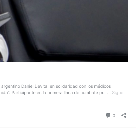
rgentino Daniel Devita, en solidaridad con los médicos
cida”. Participante en la primera línea de combate por …
Sigue
comentari
0